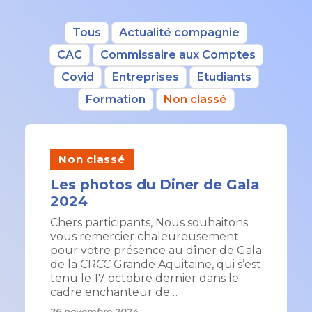
Tous
Actualité compagnie
CAC
Commissaire aux Comptes
Covid
Entreprises
Etudiants
Formation
Non classé
Non classé
Les photos du Diner de Gala
2024
Chers participants, Nous souhaitons
vous remercier chaleureusement
pour votre présence au dîner de Gala
de la CRCC Grande Aquitaine, qui s’est
tenu le 17 octobre dernier dans le
cadre enchanteur de…
26 novembre 2024